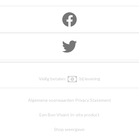
Veilig betalen:
bij levering
Algemene voorwaarden
Privacy Statement
Een Bon Vivant In-site product
Shop weergave: