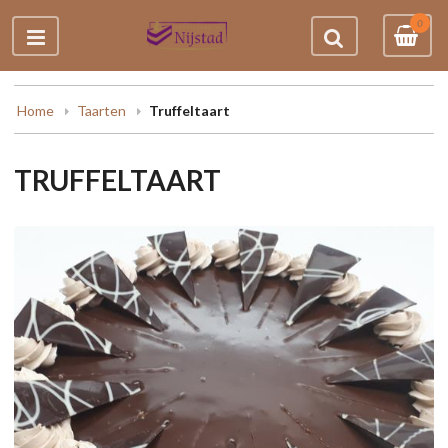
0
Home
Taarten
Truffeltaart
TRUFFELTAART