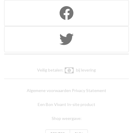
Veilig betalen:
bij levering
Algemene voorwaarden
Privacy Statement
Een Bon Vivant In-site product
Shop weergave: