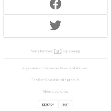
Veilig betalen:
bij levering
Algemene voorwaarden
Privacy Statement
Een Bon Vivant In-site product
Shop weergave:
DESKTOP
EASY