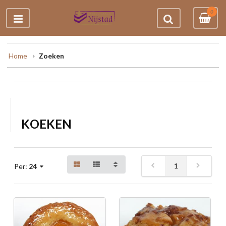
0
Home
Zoeken
KOEKEN
1
Per:
24