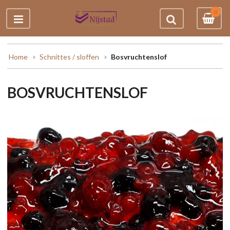
0
Home
Schnittes / sloffen
Bosvruchtenslof
BOSVRUCHTENSLOF