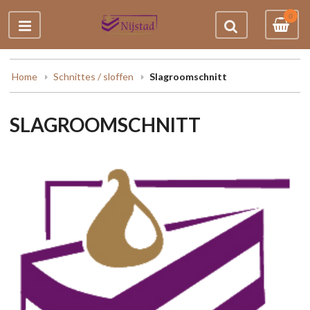
0
Home
Schnittes / sloffen
Slagroomschnitt
SLAGROOMSCHNITT