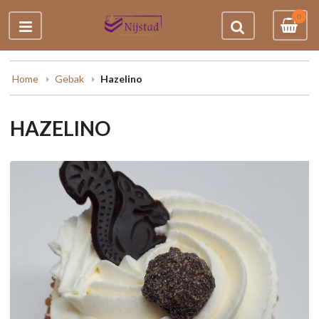
0
Home
Gebak
Hazelino
HAZELINO