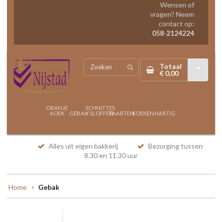
Wensen of
vragen? Neem
contact op:
058-2124224
Totaal
€ 0,00
ORANJE
SCHNITTES
KOEK
GEBAK
/ SLOFFEN
TAARTEN
KOEKEN
HARTIG
Alles uit eigen bakkerij
Bezorging tussen
8.30 en 11.30 uur
Home
Gebak