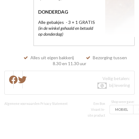
DONDERDAG
Alle gebakjes - 3 + 1 GRATIS
(in de winkel gehaald en betaald
op donderdag)
Alles uit eigen bakkerij
Bezorging tussen
8.30 en 11.30 uur
Veilig betalen:
bij levering
Shop weergave:
Algemene voorwaarden
Privacy Statement
Een Bon
MOBIEL
Vivant In-
site product