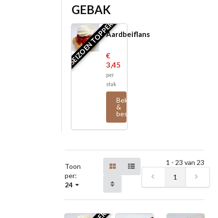
GEBAK
SEIZOEN TOPPER
Aardbeiflans
€
3,45
per
stuk
Bekijk
&
bestel
1 - 23 van 23
Toon
per:
1
24