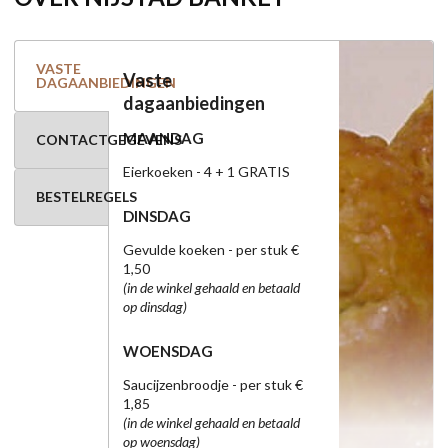
VASTE
Vaste
DAGAANBIEDINGEN
dagaanbiedingen
MAANDAG
CONTACTGEGEVENS
Eierkoeken - 4 + 1 GRATIS
BESTELREGELS
DINSDAG
Gevulde koeken - per stuk €
1,50
(in de winkel gehaald en betaald
op dinsdag)
WOENSDAG
Saucijzenbroodje - per stuk €
1,85
(in de winkel gehaald en betaald
op woensdag)