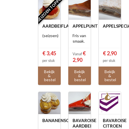
SEIZOEN TOPPER
AARDBEIFLANS
APPELPUNT
APPELSPECI
(seizoen)
Fris van
smaak.
€ 3,45
€
€ 2,90
Vanaf
2,90
per stuk
per stuk
Bekijk
Bekijk
Bekijk
&
&
&
bestel
bestel
bestel
BANANENSOES
BAVAROISE
BAVAROISE
AARDBEI
CITROEN