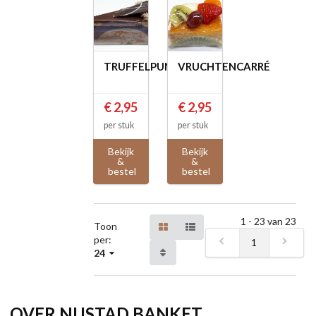
TRUFFELPUNT
VRUCHTENCARRÉ
€ 2,95
€ 2,95
per stuk
per stuk
Bekijk
Bekijk
&
&
bestel
bestel
1 - 23 van 23
Toon
per:
1
24
OVER NIJSTAD BANKET