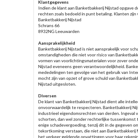
Klantgegevens
Indien de klant aan Banketbakkerij Nijstad opgave d
rechten zoals bedoeld in punt betaling. Klanten zijn 
Banketbakkerij Nijstad
Schrans 66
8932NG Leeuwarden
Aansprakelijkheid
Banketbakkerij Nijstad is niet aansprakelijk voor sc
omstandigheden die niet voor risico van Banketbakke
vormen van voorlichtingsmaterialen voor zover ond
Nijstad eveneens geen verantwoordelijkheid. Banketb
mededelingen ten gevolge van het gebruik van Intern
mocht zijn van opzet of grove schuld van Banketbakk
Nijstad uitgesloten.
Diversen
De klant van Banketbakkerij Nijstad dient alle inte
onvoorwaardelijk te respecteren. Banketbakkerij Ni
industrieel eigendomsrechten van derden. Ingeval va
schorten, dan wel zonder rechterlijke tussenkomst te
enige schadevergoeding, tenzij dit in de gegeven o
tekortkoming verstaan, die niet aan Banketbakkerij 
het verkeer geldende opvattingen voor haar rekeni