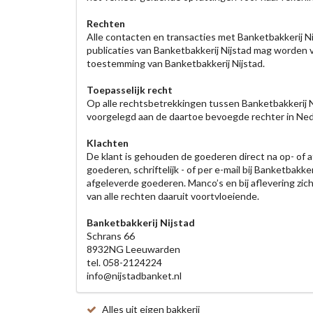
Rechten
Alle contacten en transacties met Banketbakkerij Ni
publicaties van Banketbakkerij Nijstad mag worden v
toestemming van Banketbakkerij Nijstad.
Toepasselijk recht
Op alle rechtsbetrekkingen tussen Banketbakkerij Nij
voorgelegd aan de daartoe bevoegde rechter in Ned
Klachten
De klant is gehouden de goederen direct na op- of af
goederen, schriftelijk - of per e-mail bij Banketbak
afgeleverde goederen. Manco’s en bij aflevering zic
van alle rechten daaruit voortvloeiende.
Banketbakkerij Nijstad
Schrans 66
8932NG Leeuwarden
tel. 058-2124224
info@nijstadbanket.nl
Alles uit eigen bakkerij