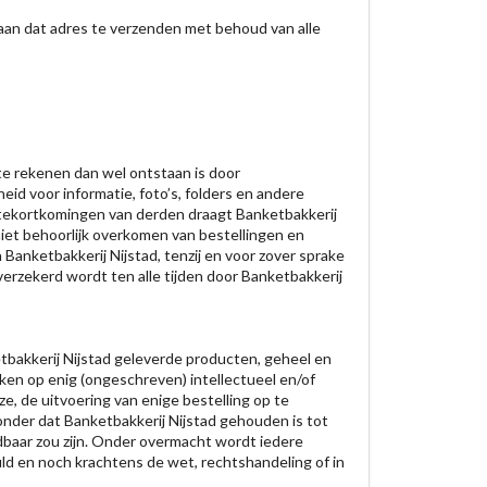
 aan dat adres te verzenden met behoud van alle
 te rekenen dan wel ontstaan is door
id voor informatie, foto’s, folders en andere
 tekortkomingen van derden draagt Banketbakkerij
niet behoorlijk overkomen van bestellingen en
anketbakkerij Nijstad, tenzij en voor zover sprake
verzekerd wordt ten alle tijden door Banketbakkerij
etbakkerij Nijstad geleverde producten, geheel en
ken op enig (ongeschreven) intellectueel en/of
, de uitvoering van enige bestelling op te
zonder dat Banketbakkerij Nijstad gehouden is tot
dbaar zou zijn. Onder overmacht wordt iedere
uld en noch krachtens de wet, rechtshandeling of in