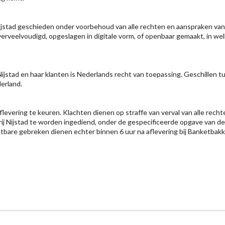
jstad geschieden onder voorbehoud van alle rechten en aanspraken van B
erveelvoudigd, opgeslagen in digitale vorm, of openbaar gemaakt, in wel
stad en haar klanten is Nederlands recht van toepassing. Geschillen tuss
erland.
levering te keuren. Klachten dienen op straffe van verval van alle recht
kerij Nijstad te worden ingediend, onder de gespecificeerde opgave van d
htbare gebreken dienen echter binnen 6 uur na aflevering bij Banketbakke