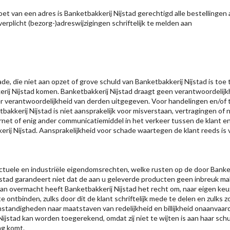
oet van een adres is Banketbakkerij Nijstad gerechtigd alle bestellingen
verplicht (bezorg-)adreswijzigingen schriftelijk te melden aan
hade, die niet aan opzet of grove schuld van Banketbakkerij Nijstad is toe
rij Nijstad komen. Banketbakkerij Nijstad draagt geen verantwoordelijkhe
er verantwoordelijkheid van derden uitgegeven. Voor handelingen en/of
akkerij Nijstad is niet aansprakelijk voor misverstaan, vertragingen of 
et of enig ander communicatiemiddel in het verkeer tussen de klant en B
erij Nijstad. Aansprakelijkheid voor schade waartegen de klant reeds is 
llectuele en industriële eigendomsrechten, welke rusten op de door Bank
jstad garandeert niet dat de aan u geleverde producten geen inbreuk ma
n overmacht heeft Banketbakkerij Nijstad het recht om, naar eigen keuze
 ontbinden, zulks door dit de klant schriftelijk mede te delen en zulks 
mstandigheden naar maatstaven van redelijkheid en billijkheid onaanvaar
Nijstad kan worden toegerekend, omdat zij niet te wijten is aan haar sch
ng komt.