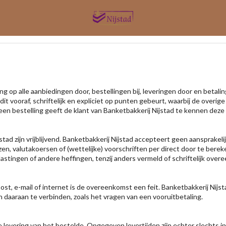
op alle aanbiedingen door, bestellingen bij, leveringen door en betalin
 vooraf, schriftelijk en expliciet op punten gebeurt, waarbij de overige
een bestelling geeft de klant van Banketbakkerij Nijstad te kennen dez
tad zijn vrijblijvend. Banketbakkerij Nijstad accepteert geen aansprakeli
zen, valutakoersen of (wettelijke) voorschriften per direct door te berek
astingen of andere heffingen, tenzij anders vermeld of schriftelijk ove
post, e-mail of internet is de overeenkomst een feit. Banketbakkerij Nij
daaraan te verbinden, zoals het vragen van een vooruitbetaling.
e levering van het bestelde. Opgegeven levertijden zijn echter slechts in