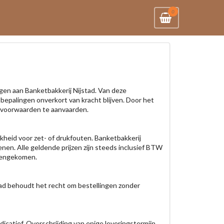
0
gen aan Banketbakkerij Nijstad. Van deze
 bepalingen onverkort van kracht blijven. Door het
e voorwaarden te aanvaarden.
jkheid voor zet- of drukfouten. Banketbakkerij
enen. Alle geldende prijzen zijn steeds inclusief BTW
reengekomen.
stad behoudt het recht om bestellingen zonder
dicatief. Overschrijding van enige leveringstermijn