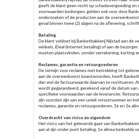
geeft de klant geen recht op schadevergoeding en e
voorwaarden bedongen, gelden ook voor door Banketb
onderzoeken of de producten aan de overeenkomst bea
geval binnen twee (2) dagen na de aflevering, schrift
Betaling
De klant voldoet bij Banketbakkerij Nijstad aan de 
winkels, iDeal (internet betaling) of aan de bezorger
moeten plaatsvinden, zonder verrekening, korting en
Reclames, garantie en retourgoederen
De termijn voor reclames met betrekking tot gelever
aan de overeenkomst beantwoorden, heeft Banketba
dan wel de factuurwaarde daarvan te restitueren. Al
wordt gegarandeerd, gerekend vanaf de datum van afl
specifieke voorwaarden van de leverancier. Retourzen
zijn voorzien zijn van een uniek retournummer en i
reclames, garantie en retourgoederen, 1e en 2e aline
Overdracht van risico en eigendom
Het risico van het geleverde gaat van Banketbakkeri
aan al zijn onder punt betaling, 1e alinea bedoelde v