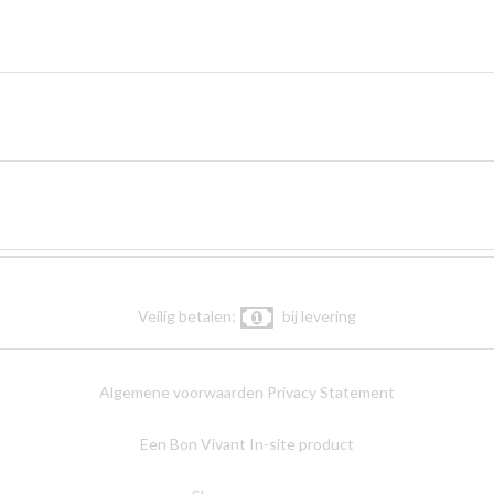
Veilig betalen:
bij levering
Algemene voorwaarden
Privacy Statement
Een Bon Vivant In-site product